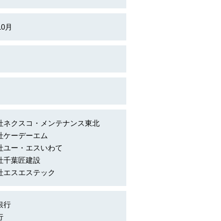
10月
社ネクスコ・メンテナンス東北
社ケーデーエム
社ユー・エスいわて
社千葉匠建設
社エスエステック
銀行
行